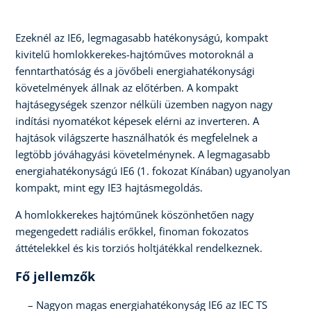
Ezeknél az IE6, legmagasabb hatékonyságú, kompakt
kivitelű homlokkerekes-hajtóműves motoroknál a
fenntarthatóság és a jövőbeli energiahatékonysági
követelmények állnak az előtérben. A kompakt
hajtásegységek szenzor nélküli üzemben nagyon nagy
indítási nyomatékot képesek elérni az inverteren. A
hajtások világszerte használhatók és megfelelnek a
legtöbb jóváhagyási követelménynek. A legmagasabb
energiahatékonyságú IE6 (1. fokozat Kínában) ugyanolyan
kompakt, mint egy IE3 hajtásmegoldás.
A homlokkerekes hajtóműnek köszönhetően nagy
megengedett radiális erőkkel, finoman fokozatos
áttételekkel és kis torziós holtjátékkal rendelkeznek.
Fő jellemzők
Nagyon magas energiahatékonyság IE6 az IEC TS