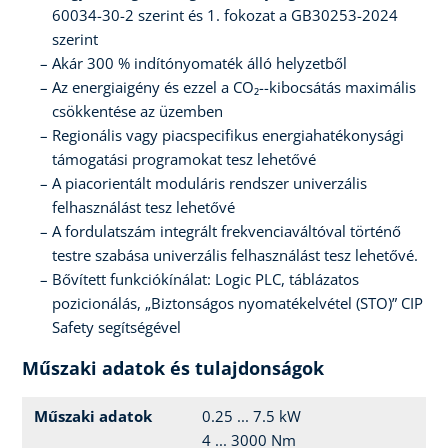
60034-30-2 szerint és 1. fokozat a GB30253-2024
szerint
Akár 300 % indítónyomaték álló helyzetből
Az energiaigény és ezzel a CO₂--kibocsátás maximális
csökkentése az üzemben
Regionális vagy piacspecifikus energiahatékonysági
támogatási programokat tesz lehetővé
A piacorientált moduláris rendszer univerzális
felhasználást tesz lehetővé
A fordulatszám integrált frekvenciaváltóval történő
testre szabása univerzális felhasználást tesz lehetővé.
Bővített funkciókínálat: Logic PLC, táblázatos
pozicionálás, „Biztonságos nyomatékelvétel (STO)” CIP
Safety segítségével
Műszaki adatok és tulajdonságok
Műszaki adatok
0.25 ... 7.5 kW
4 ... 3000 Nm