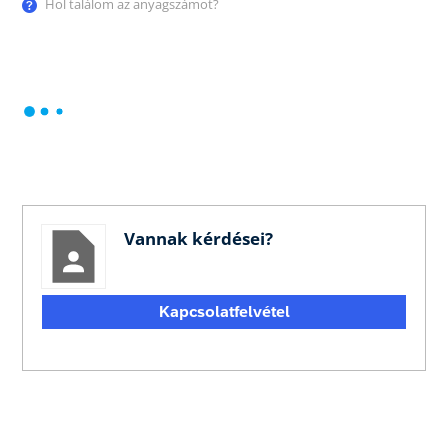
Hol találom az anyagszámot?
Vannak kérdései?
Kapcsolatfelvétel