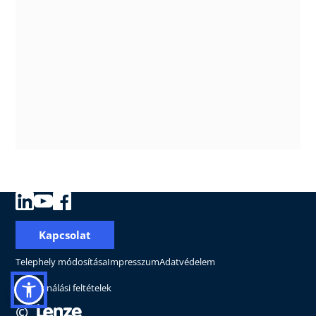
Kapcsolat
Telephely módosítása
Impresszum
Adatvédelem
Felhasználási feltételek
©