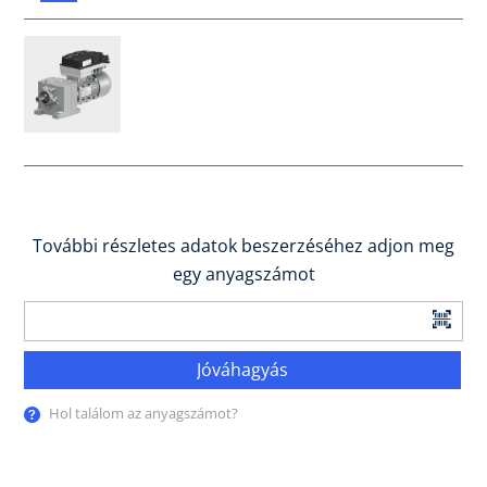
További részletes adatok beszerzéséhez adjon meg
egy anyagszámot
Jóváhagyás
Hol találom az anyagszámot?