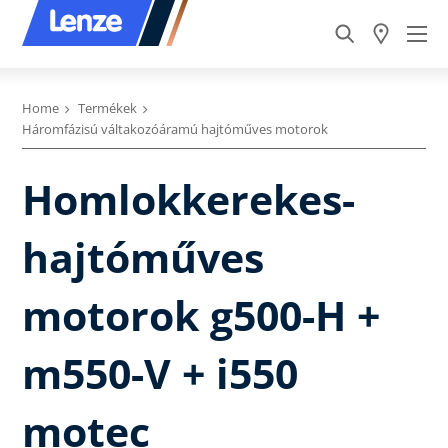
Home
Termékek
Háromfázisú váltakozóáramú hajtóműves motorok
Homlokkerekes-
hajtóműves
motorok g500-H +
m550-V + i550
motec