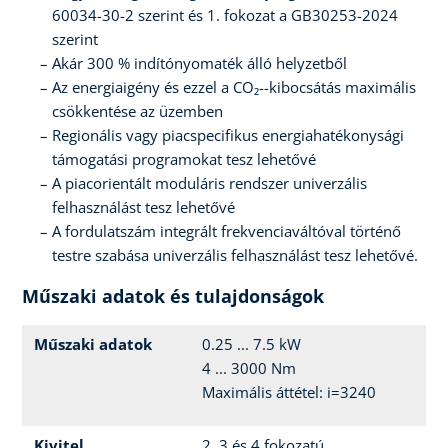
60034-30-2 szerint és 1. fokozat a GB30253-2024
szerint
Akár 300 % indítónyomaték álló helyzetből
Az energiaigény és ezzel a CO₂--kibocsátás maximális
csökkentése az üzemben
Regionális vagy piacspecifikus energiahatékonysági
támogatási programokat tesz lehetővé
A piacorientált moduláris rendszer univerzális
felhasználást tesz lehetővé
A fordulatszám integrált frekvenciaváltóval történő
testre szabása univerzális felhasználást tesz lehetővé.
Műszaki adatok és tulajdonságok
Műszaki adatok
0.25 ... 7.5 kW
4 ... 3000 Nm
Maximális áttétel: i=3240
Kivitel
2, 3 és 4 fokozatú