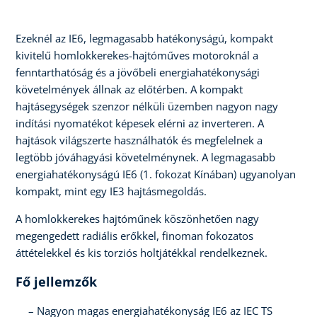
Ezeknél az IE6, legmagasabb hatékonyságú, kompakt
kivitelű homlokkerekes-hajtóműves motoroknál a
fenntarthatóság és a jövőbeli energiahatékonysági
követelmények állnak az előtérben. A kompakt
hajtásegységek szenzor nélküli üzemben nagyon nagy
indítási nyomatékot képesek elérni az inverteren. A
hajtások világszerte használhatók és megfelelnek a
legtöbb jóváhagyási követelménynek. A legmagasabb
energiahatékonyságú IE6 (1. fokozat Kínában) ugyanolyan
kompakt, mint egy IE3 hajtásmegoldás.
A homlokkerekes hajtóműnek köszönhetően nagy
megengedett radiális erőkkel, finoman fokozatos
áttételekkel és kis torziós holtjátékkal rendelkeznek.
Fő jellemzők
Nagyon magas energiahatékonyság IE6 az IEC TS