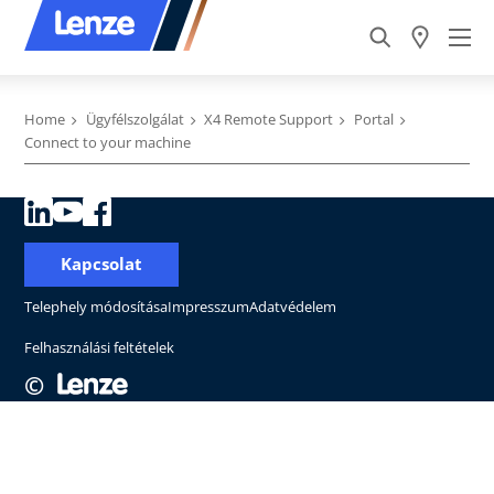
Home
Ügyfélszolgálat
X4 Remote Support
Portal
Connect to your machine
Kapcsolat
Telephely módosítása
Impresszum
Adatvédelem
Felhasználási feltételek
©