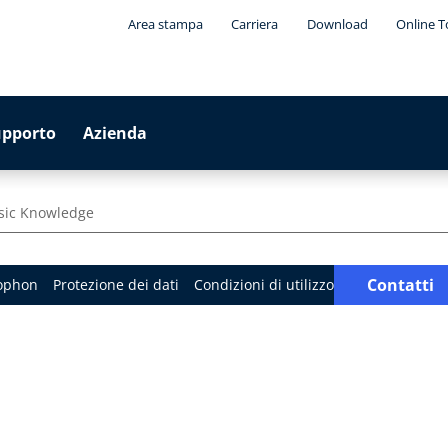
Area stampa
Carriera
Download
Online T
upporto
Azienda
sic Knowledge
Contatti
ophon
Protezione dei dati
Condizioni di utilizzo