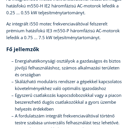
hatásfokú m550-H IE2 háromfázisú AC-motorok lefedik a
0.25 ... 0.55 kW teljesítménytartományt.
Az integrált i550 motec frekvenciaváltóval felszerelt
prémium hatásfokú IE3 m550-P háromfázisú AC-motorok
lefedik a 0.75 ... 7.5 kW teljesítménytartományt.
Fő jellemzők
Energiahatékonysági osztályok a gazdaságos és biztos
jövőjű felhasználáshoz, számos alkalmazási területen
és országban
Skálázható moduláris rendszer a gépekkel kapcsolatos
követelményekhez való optimális igazodáshoz
Egyszerű csatlakozás kapocsdobozokkal vagy a piacon
beszerezhető dugós csatlakozókkal a gyors üzembe
helyezés érdekében
A fordulatszám integrált frekvenciaváltóval történő
testre szabása univerzális felhasználást tesz lehetővé.