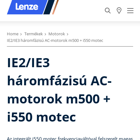
Home
Termékek
Motorok
IE2/IE3 háromfázisú AC-motorok m500 + i550 motec
IE2/IE3
háromfázisú AC-
motorok m500 +
i550 motec
Az integrált i550 motec frekvenciaváltóval felszerelt magas