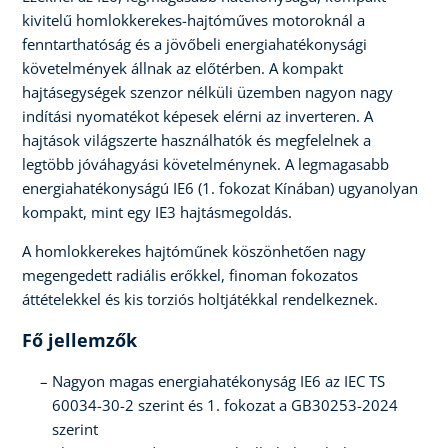
kivitelű homlokkerekes-hajtóműves motoroknál a
fenntarthatóság és a jövőbeli energiahatékonysági
követelmények állnak az előtérben. A kompakt
hajtásegységek szenzor nélküli üzemben nagyon nagy
indítási nyomatékot képesek elérni az inverteren. A
hajtások világszerte használhatók és megfelelnek a
legtöbb jóváhagyási követelménynek. A legmagasabb
energiahatékonyságú IE6 (1. fokozat Kínában) ugyanolyan
kompakt, mint egy IE3 hajtásmegoldás.
A homlokkerekes hajtóműnek köszönhetően nagy
megengedett radiális erőkkel, finoman fokozatos
áttételekkel és kis torziós holtjátékkal rendelkeznek.
Fő jellemzők
Nagyon magas energiahatékonyság IE6 az IEC TS
60034-30-2 szerint és 1. fokozat a GB30253-2024
szerint