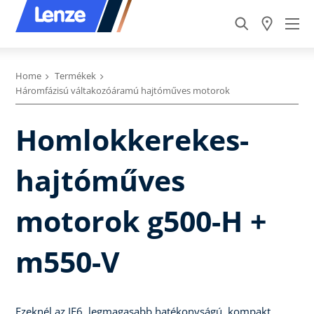
Home
Termékek
Háromfázisú váltakozóáramú hajtóműves motorok
Homlokkerekes-
hajtóműves
motorok g500-H +
m550-V
Ezeknél az IE6, legmagasabb hatékonyságú, kompakt