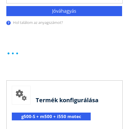
Jóváhagyás
Hol találom az anyagszámot?
Termék konfigurálása
g500-S + m500 + i550 motec