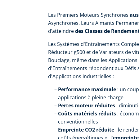
Les Premiers Moteurs Synchrones
aus
Asynchrones. Leurs Aimants Permane
d’atteindre
des Classes de Rendement 
Les Systèmes d'Entraînements Comple
Réducteur g500 et de Variateurs de vit
Bouclage, même dans les Application
d'Entraînements répondent aux Défis Ac
d'Applications Industrielles :
Performance maximale
: un cou
applications à pleine charge
Pertes moteur réduites
: diminut
Coûts matériels réduits
:
économi
conventionnelles
Empreinte CO2 réduite
:
le rende
coûts énergétiques et l'
empreint