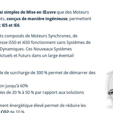
si simples de Mise en Œuvre
que des Moteurs
nts,
conçus de manière ingénieuse
, permettent
IE5 et IE6
.
ts composés de Moteurs Synchrones, de
esse i550 et i650 fonctionnent sans Systèmes de
s Dynamiques. Ces Nouveaux Systèmes
tuels et Futurs dans un large éventail
ple de surcharge de 300 % permet de démarrer des
ion jusqu’à 60%
es de 20 % à 50 % par rapport aux solutions
ment énergétique élevé permet de réduire les
e CO2
de 10 %​