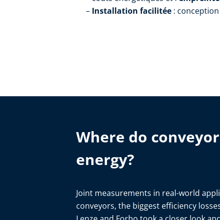
Installation
facilitée
: conception
Where do conveyor 
energy?
Joint measurements in real-world applic
conveyors, the biggest efficiency loss
Lenze and Forbo took a closer look an