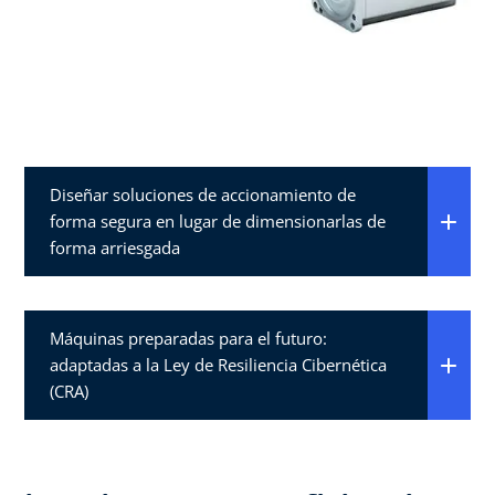
Diseñar soluciones de accionamiento de
forma segura en lugar de dimensionarlas de
forma arriesgada​
Máquinas preparadas para el futuro:
adaptadas a la Ley de Resiliencia Cibernética
(CRA)​