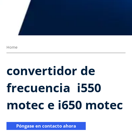
Home
convertidor de
frecuencia ​ i550
motec e i650 motec​
Póngase en contacto ahora​