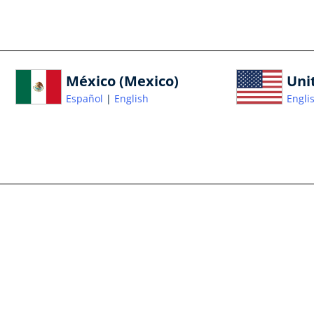
México (Mexico)
Uni
Español
English
Engli
m