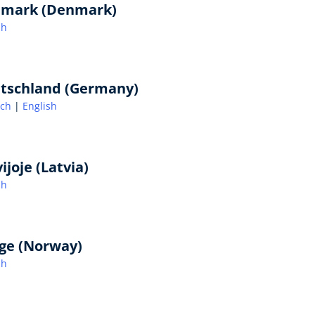
mark (Denmark)
sh
tschland (Germany)
sch
English
ijoje (Latvia)
sh
ge (Norway)
sh