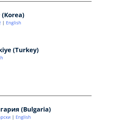
(Korea)
말
English
kiye (Turkey)
sh
гария (Bulgaria)
арски
English