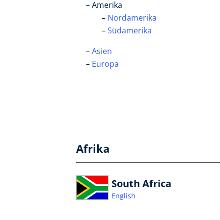
Amerika
Nordamerika
Südam
erika
Asien
Europa
Afrika
South Africa
English