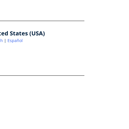
ted States (USA)
sh
Español