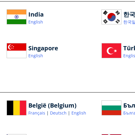
India
한국 
English
한국
Singapore
Tür
English
Engli
België (Belgium)
Бъл
Français
Deutsch
English
Бълг