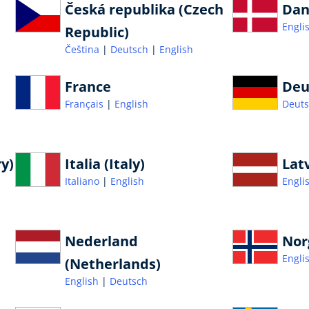
Česká republika (Czech
Dan
Engli
Republic)
Čeština
Deutsch
English
France
Deu
Français
English
Deut
y)
Italia (Italy)
Latv
Italiano
English
Engli
Nederland
Nor
Engli
(Netherlands)
English
Deutsch