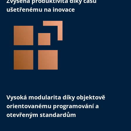
Zvýšená produktivita
díky času
ušetřenému na inovace
Vysoká modularita
díky objektově
orientovanému programování a
otevřeným standardům