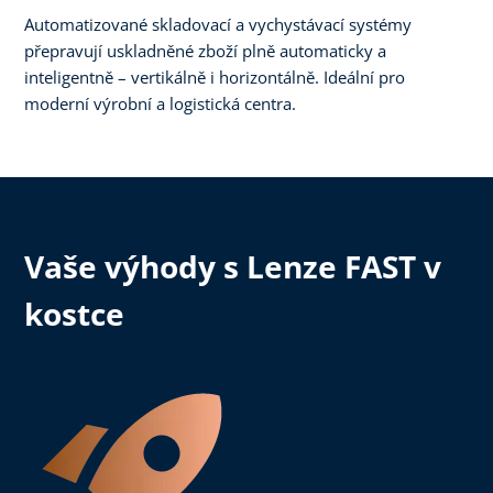
Automatizované skladovací a vychystávací systémy
přepravují uskladněné zboží plně automaticky a
inteligentně – vertikálně i horizontálně. Ideální pro
moderní výrobní a logistická centra.
Vaše výhody s Lenze FAST v
kostce