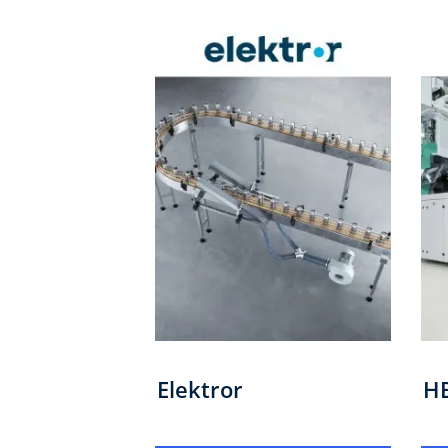
Elektror
H