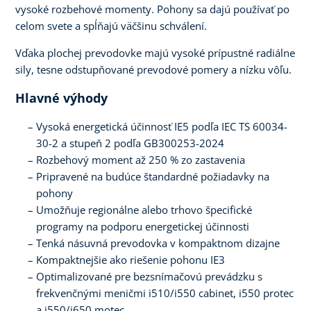
vysoké rozbehové momenty. Pohony sa dajú používať po
celom svete a spĺňajú väčšinu schválení.
Vďaka plochej prevodovke majú vysoké prípustné radiálne
sily, tesne odstupňované prevodové pomery a nízku vôľu.
Hlavné výhody
Vysoká energetická účinnosť IE5 podľa IEC TS 60034-
30-2 a stupeň 2 podľa GB300253-2024
Rozbehový moment až 250 % zo zastavenia
Pripravené na budúce štandardné požiadavky na
pohony
Umožňuje regionálne alebo trhovo špecifické
programy na podporu energetickej účinnosti
Tenká násuvná prevodovka v kompaktnom dizajne
Kompaktnejšie ako riešenie pohonu IE3
Optimalizované pre bezsnímačovú prevádzku s
frekvenčnými meničmi i510/i550 cabinet, i550 protec
a i550/i650 motec