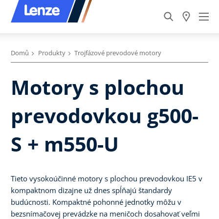
Domů
Produkty
Trojfázové prevodové motory
Motory s plochou
prevodovkou g500-
S + m550-U
Tieto vysokoúčinné motory s plochou prevodovkou IE5 v
kompaktnom dizajne už dnes spĺňajú štandardy
budúcnosti. Kompaktné pohonné jednotky môžu v
bezsnímačovej prevádzke na meničoch dosahovať veľmi