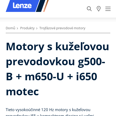
Domů
Produkty
Trojfázové prevodové motory
Motory s kužeľovou
prevodovkou g500-
B + m650-U + i650
motec
Tieto vysokoúčinné 120 Hz motory s kužeľovou
prevodovkou IE5 v kompaktnom dizajne sú veľmi