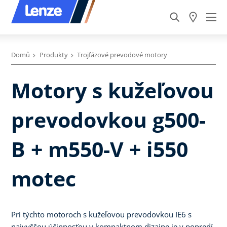
Domů
Produkty
Trojfázové prevodové motory
Motory s kužeľovou
prevodovkou g500-
B + m550-V + i550
motec
Pri týchto motoroch s kužeľovou prevodovkou IE6 s
najvyššou účinnosťou v kompaktnom dizajne je v popredí