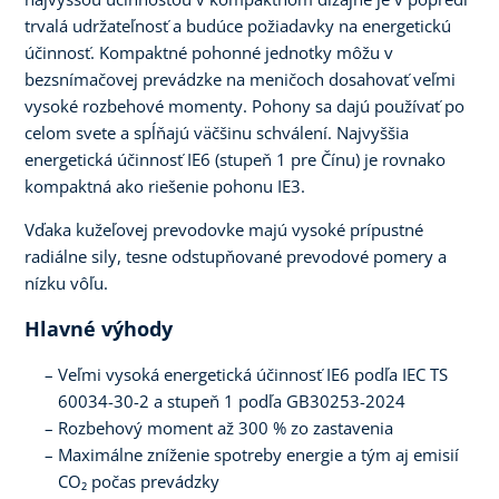
trvalá udržateľnosť a budúce požiadavky na energetickú
účinnosť. Kompaktné pohonné jednotky môžu v
bezsnímačovej prevádzke na meničoch dosahovať veľmi
vysoké rozbehové momenty. Pohony sa dajú používať po
celom svete a spĺňajú väčšinu schválení. Najvyššia
energetická účinnosť IE6 (stupeň 1 pre Čínu) je rovnako
kompaktná ako riešenie pohonu IE3.
Vďaka kužeľovej prevodovke majú vysoké prípustné
radiálne sily, tesne odstupňované prevodové pomery a
nízku vôľu.
Hlavné výhody
Veľmi vysoká energetická účinnosť IE6 podľa IEC TS
60034-30-2 a stupeň 1 podľa GB30253-2024
Rozbehový moment až 300 % zo zastavenia
Maximálne zníženie spotreby energie a tým aj emisií
CO₂ počas prevádzky