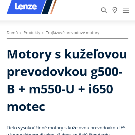
Domů
Produkty
Trojfázové prevodové motory
Motory s kužeľovou
prevodovkou g500-
B + m550-U + i650
motec
Tieto vysokoúčinné motory s kužeľovou prevodovkou IE5
v kompaktnom dizajne už dnes spĺňajú štandardy