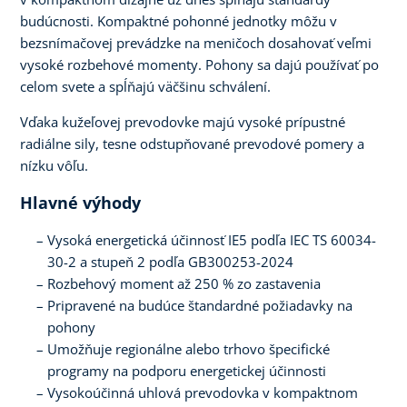
budúcnosti. Kompaktné pohonné jednotky môžu v
bezsnímačovej prevádzke na meničoch dosahovať veľmi
vysoké rozbehové momenty. Pohony sa dajú používať po
celom svete a spĺňajú väčšinu schválení.
Vďaka kužeľovej prevodovke majú vysoké prípustné
radiálne sily, tesne odstupňované prevodové pomery a
nízku vôľu.
Hlavné výhody
Vysoká energetická účinnosť IE5 podľa IEC TS 60034-
30-2 a stupeň 2 podľa GB300253-2024
Rozbehový moment až 250 % zo zastavenia
Pripravené na budúce štandardné požiadavky na
pohony
Umožňuje regionálne alebo trhovo špecifické
programy na podporu energetickej účinnosti
Vysokoúčinná uhlová prevodovka v kompaktnom