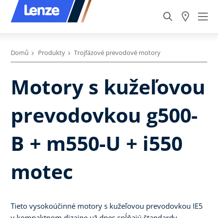
Domů
Produkty
Trojfázové prevodové motory
Motory s kužeľovou
prevodovkou g500-
B + m550-U + i550
motec
Tieto vysokoúčinné motory s kužeľovou prevodovkou IE5
v kompaktnom dizajne už dnes spĺňajú štandardy