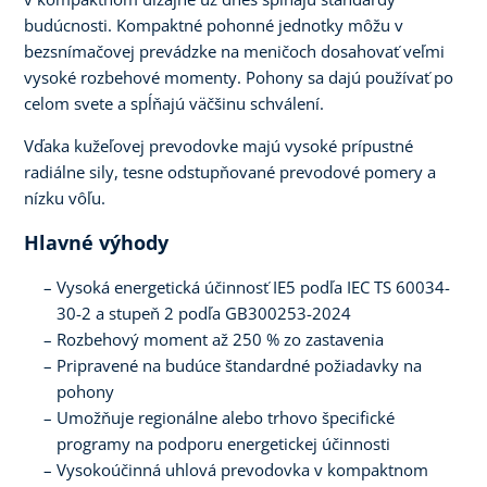
budúcnosti. Kompaktné pohonné jednotky môžu v
bezsnímačovej prevádzke na meničoch dosahovať veľmi
vysoké rozbehové momenty. Pohony sa dajú používať po
celom svete a spĺňajú väčšinu schválení.
Vďaka kužeľovej prevodovke majú vysoké prípustné
radiálne sily, tesne odstupňované prevodové pomery a
nízku vôľu.
Hlavné výhody
Vysoká energetická účinnosť IE5 podľa IEC TS 60034-
30-2 a stupeň 2 podľa GB300253-2024
Rozbehový moment až 250 % zo zastavenia
Pripravené na budúce štandardné požiadavky na
pohony
Umožňuje regionálne alebo trhovo špecifické
programy na podporu energetickej účinnosti
Vysokoúčinná uhlová prevodovka v kompaktnom