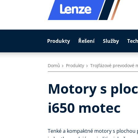
Produkty
Řešení
Služby
Tec
Domů
Produkty
Trojfázové prevodové 
Motory s plo
i650 motec
Tenké a kompaktné motory s plochou