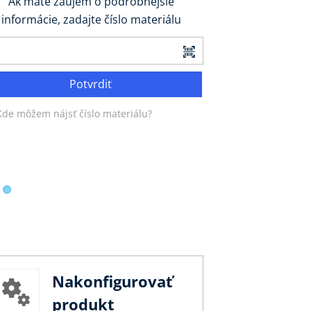
Ak máte záujem o podrobnejšie
informácie, zadajte číslo materiálu
Potvrdiť
Kde môžem nájsť číslo materiálu?
Nakonfigurovať
produkt