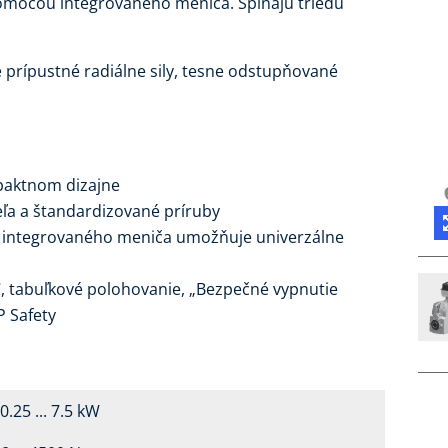
pomocou integrovaného meniča. Spĺňajú triedu
prípustné radiálne sily, tesne odstupňované
paktnom dizajne
ľa a štandardizované príruby
m integrovaného meniča umožňuje univerzálne
LC, tabuľkové polohovanie, „Bezpečné vypnutie
P Safety
0.25 ... 7.5 kW