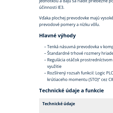
jednotkou a dajú sa riadiť priebežne 
účinnosti IE3.
Vďaka plochej prevodovke majú vysoké 
prevodové pomery a nízku vôľu.
Hlavné výhody
Tenká násuvná prevodovka v kom
Štandardné trhové rozmery hriade
Regulácia otáčok prostredníctvo
využitie
Rozšírený rozsah funkcií: Logic P
krútiaceho momentu (STO)“ cez CI
Technické údaje a funkcie
Technické údaje