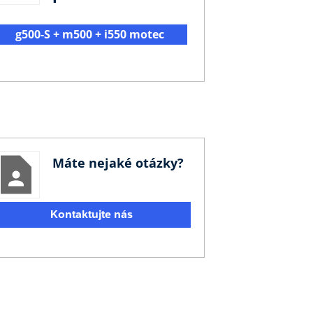
g500-S + m500 + i550 motec
Máte nejaké otázky?
Kontaktujte nás