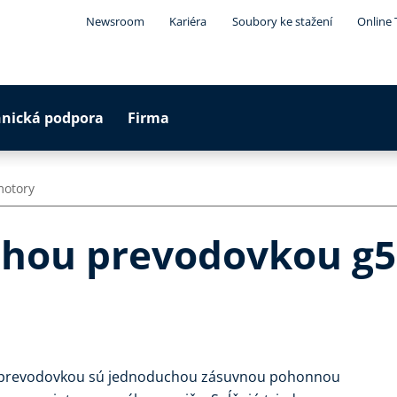
Newsroom
Kariéra
Soubory ke stažení
Online 
hnická podpora
Firma
motory
chou prevodovkou g5
 prevodovkou sú jednoduchou zásuvnou pohonnou