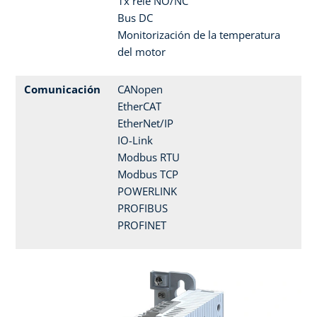
1x relé NO/NC
Bus DC
Monitorización de la temperatura
del motor
Comunicación
CANopen
EtherCAT
EtherNet/IP
IO-Link
Modbus RTU
Modbus TCP
POWERLINK
PROFIBUS
PROFINET