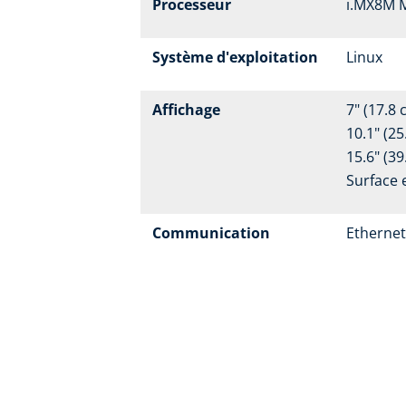
Processeur
i.MX8M M
Système d'exploitation
Linux
Affichage
7" (17.8 
10.1" (25
15.6" (39
Surface e
Communication
Etherne