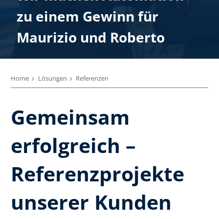
Wir machen Automation
zu einem Gewinn für
zu einem Gewinn für
zu einem Gewinn für
zu einem Gewinn für
zu einem Gewinn für Paolo
Maurizio und Roberto
Enrico
Marco
Alberto
Home
Lösungen
Referenzen
Gemeinsam
erfolgreich –
Referenzprojekte
unserer Kunden