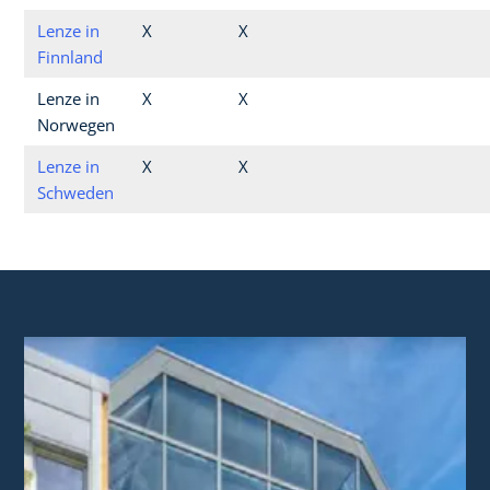
Lenze in
X
X
Finnland
Lenze in
X
X
Norwegen
Lenze in
X
X
Schweden