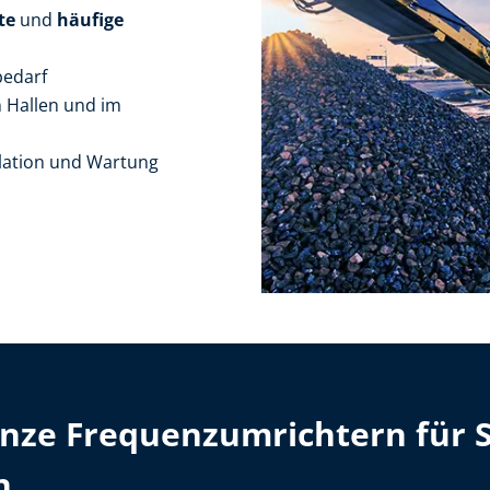
te
und
häufige
edarf
 Hallen und im
llation und Wartung
Lenze Frequenzumrichtern für 
n