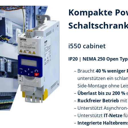
Kompakte Pow
Schaltschran
i550 cabinet
IP20 | NEMA 250 Open Typ
Braucht
40 % weniger 
unterstützen ein schla
Side-Montage ohne Lei
Überlast bis zu 200 %
e
Ruckfreier Betrieb
mi
Unterstützt Asynchro
Unterstützt
IT-Netze
fü
Integrierte Haltebre