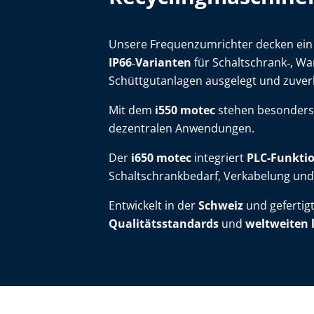
Unsere Frequenzumrichter decken ei
IP66‑Varianten
für Schaltschrank‑, Wa
Schüttgutanlagen ausgelegt und zuverl
Mit dem
i550 motec
stehen besonder
dezentralen Anwendungen.
Der
i650 motec
integriert
PLC-Funktio
Schaltschrankbedarf, Verkabelung und
Entwickelt in der
Schweiz
und gefertigt
Qualitätsstandards
und
weltweiten 