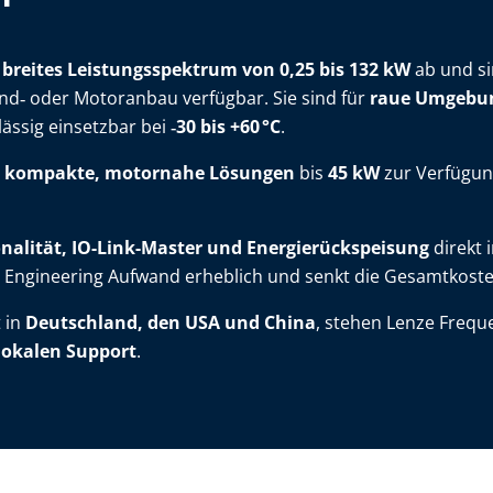
n
breites Leistungsspektrum von 0,25 bis 132 kW
ab und si
nd‑ oder Motoranbau verfügbar. Sie sind für
raue Umgebu
ässig einsetzbar bei
‑30 bis +60
°
C
.
s
kompakte, motornahe Lösungen
bis
45 kW
zur Verfügun
nalität, IO-Link-Master und Energierückspeisung
direkt 
 Engineering Aufwand erheblich und senkt die Gesamtkoste
 in
Deutschland, den USA und China
, stehen Lenze Frequ
lokalen Support
.