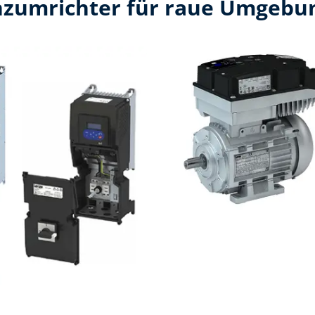
nzumrichter für raue Umgebu