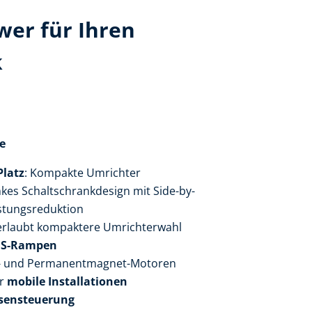
er für Ihren
k
e
Platz
: Kompakte Umrichter
nkes Schaltschrankdesign mit Side-by-
stungsreduktion
rlaubt kompaktere Umrichterwahl
t
S-Rampen
n- und Permanentmagnet-Motoren
r
mobile Installationen
msensteuerung