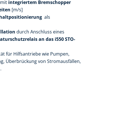
 mit
integriertem Bremschopper
eiten
[m/s]
haltpositionierung
als
llation
durch Anschluss eines
turschutzrelais an das i550 STO-
ät für Hilfsantriebe wie Pumpen,
lung, Überbrückung von Stromausfällen,
.