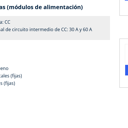
cas (módulos de alimentación)
a: CC
l de circuito intermedio de CC: 30 A y 60 A
reno
ales (fijas)
s (fijas)