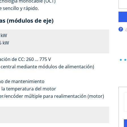
ecnología monocable (OCT)
 sencillo y rápido.
cas (módulos de eje)
5 kW
.5 kW
ión de CC: 260 ... 775 V
d central mediante módulos de alimentación)
eno de mantenimiento
 la temperatura del motor
er/encóder múltiple para realimentación (motor)