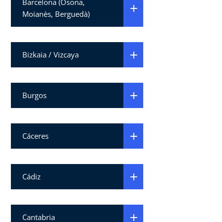
Barcelona (Osona,
Moianès, Berguedà)
Bizkaia / Vizcaya
Burgos
Cáceres
Cádiz
Cantabria