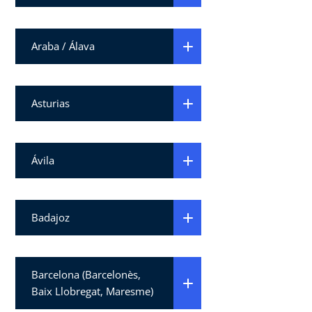
Araba / Álava
Asturias
Ávila
Badajoz
Barcelona (Barcelonès,
Baix Llobregat, Maresme)