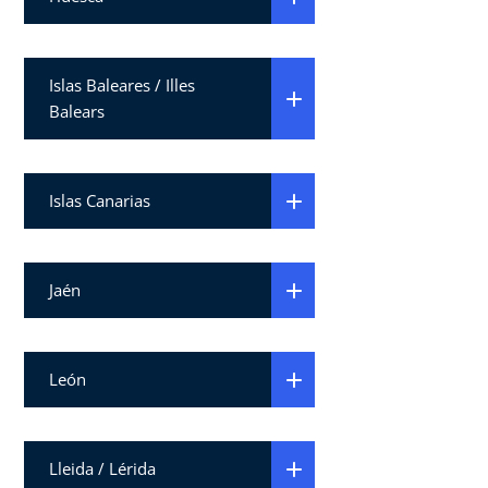
Islas Baleares / Illes
Balears
Islas Canarias
Jaén
León
Lleida / Lérida