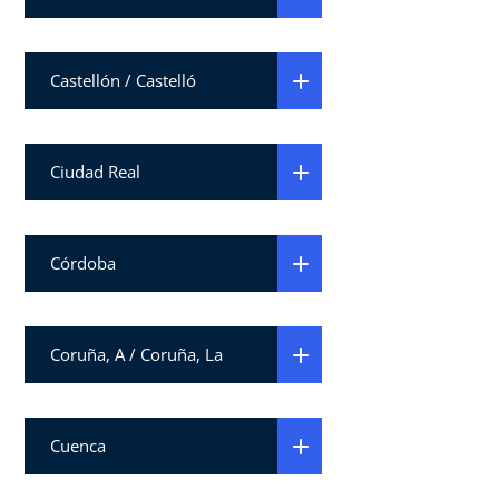
Castellón / Castelló
Ciudad Real
Córdoba
Coruña, A / Coruña, La
Cuenca