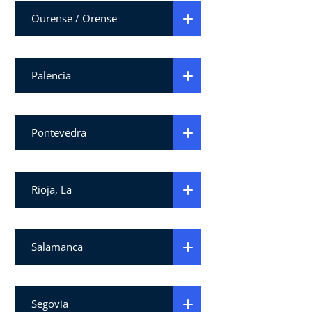
Ourense / Orense
Palencia
Pontevedra
Rioja, La
Salamanca
Segovia