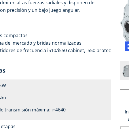
admiten altas fuerzas radiales y disponen de
on precisión y un bajo juego angular.
os compactos
ma del mercado y bridas normalizadas
idores de frecuencia i510/i550 cabinet, i550 protec
as
2 kW
 Nm
de transmisión máxima: i=4640
I
4 etapas