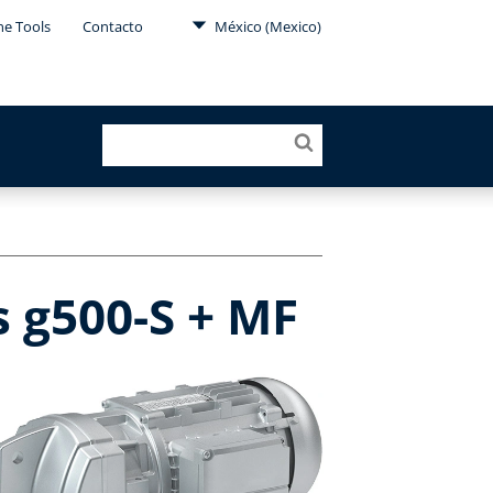
ne Tools
Contacto
México (Mexico)
s g500-S + MF