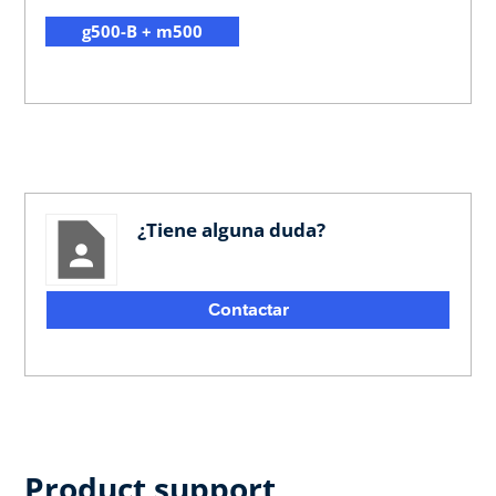
g500-B + m500
¿Tiene alguna duda?
Contactar
Product support