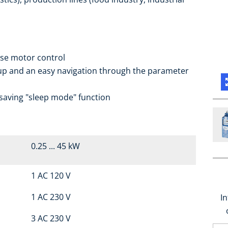
ise motor control
setup and an easy navigation through the parameter
saving "sleep mode" function
0.25 ... 45 kW
1 AC 120 V
1 AC 230 V
I
3 AC 230 V