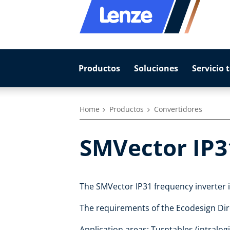
Productos
Soluciones
Servicio 
Home
Productos
Convertidores
SMVector IP3
The SMVector IP31 frequency inverter is
The requirements of the Ecodesign Dire
Application areas: Turntables (intralogi