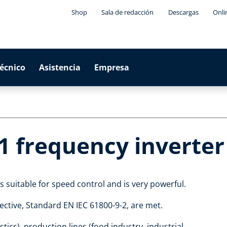
Shop
Sala de redacción
Descargas
Onli
técnico
Asistencia
Empresa
1 frequency inverter
 suitable for speed control and is very powerful.
ctive, Standard EN IEC 61800-9-2, are met.
stics), production lines (food industry, industrial