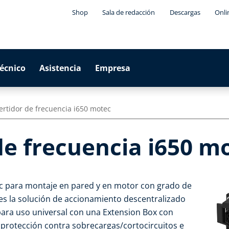
Shop
Sala de redacción
Descargas
Onli
técnico
Asistencia
Empresa
ertidor de frecuencia i650 motec
de frecuencia i650 m
ec para montaje en pared y en motor con grado de
) es la solución de accionamiento descentralizado
para uso universal con una Extension Box con
protección contra sobrecargas/cortocircuitos e