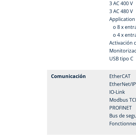
3 AC 400 V
3 AC 480 V
Application 
o 8 x entra
o 4 x entrad
Activación 
Monitorizac
USB tipo C
Comunicación
EtherCAT
EtherNet/IP
IO-Link
Modbus TC
PROFINET
Bus de segu
Fonctionnem