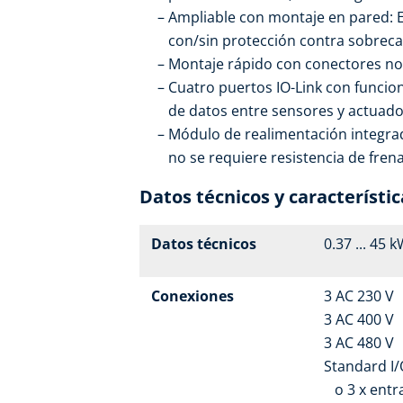
Ampliable con montaje en pared: 
con/sin protección contra sobrec
Montaje rápido con conectores no
Cuatro puertos IO-Link con funcion
de datos entre sensores y actuado
Módulo de realimentación integrad
no se requiere resistencia de fren
Datos técnicos y característic
Datos técnicos
0.37 ... 45 
Conexiones
3 AC 230 V
3 AC 400 V
3 AC 480 V
Standard I/O
o 3 x entrad