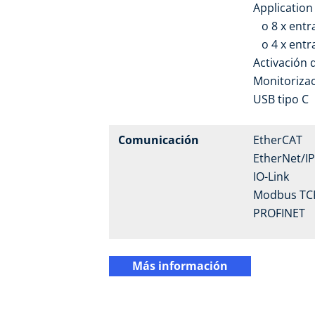
Application 
o 8 x entra
o 4 x entrad
Activación 
Monitorizac
USB tipo C
Comunicación
EtherCAT
EtherNet/IP
IO-Link
Modbus TC
PROFINET
Más información