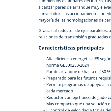
cumplen los estándares del futuro. L
alcanzar pares de arranque muy elevad
convertidor. Los accionamientos puede
mayoría de las homologaciones de cert
Gracias al reductor de ejes paralelos, 
relaciones de transmisión graduadas c
Características principales
Alta eficiencia energética IE5 segú
norma GB300253-2024
Par de arranque de hasta el 250 %
Preparado para los futuros requis
Permite programas de apoyo a la ef
cada mercado
Reductor con eje hueco delgado 
Más compacto que una solución d
El control de velocidad a través d