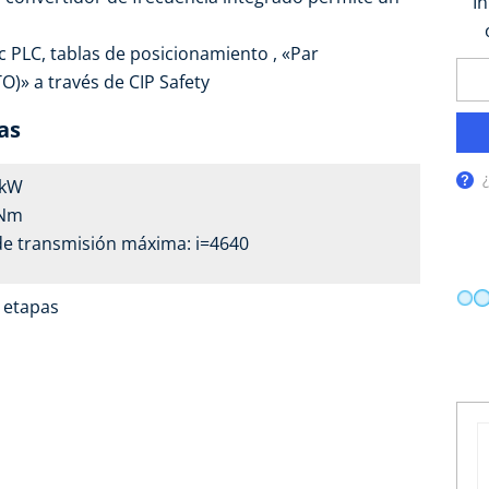
I
 PLC, tablas de posicionamiento , «Par
)» a través de CIP Safety
as
1 kW
 Nm
de transmisión máxima: i=4640
4 etapas