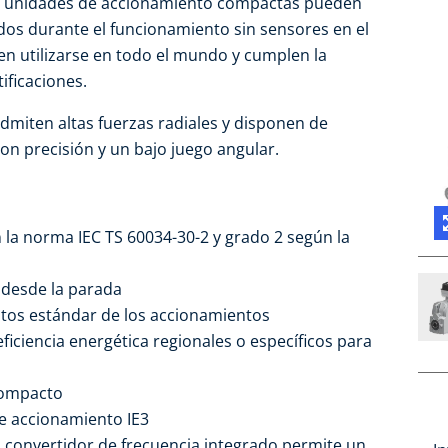
as unidades de accionamiento compactas pueden
os durante el funcionamiento sin sensores en el
n utilizarse en todo el mundo y cumplen la
ificaciones.
admiten altas fuerzas radiales y disponen de
on precisión y un bajo juego angular.
n la norma IEC TS 60034-30-2 y grado 2 según la
 desde la parada
itos estándar de los accionamientos
iciencia energética regionales o específicos para
compacto
e accionamiento IE3
el convertidor de frecuencia integrado permite un