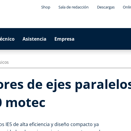
Shop
Sala de redacción
Descargas
Onli
técnico
Asistencia
Empresa
sicos
es de ejes paralelos
0 motec
s IE5 de alta eficiencia y diseño compacto ya