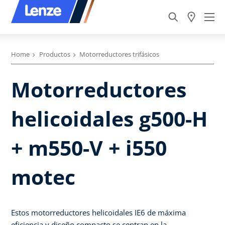
Home
Productos
Motorreductores trifásicos
Motorreductores
helicoidales g500-H
+ m550-V + i550
motec
Estos motorreductores helicoidales IE6 de máxima
eficiencia y diseño compacto se centran en la