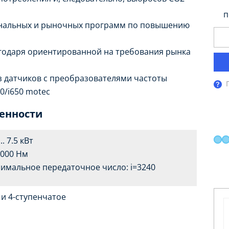
п
ональных и рыночных программ по повышению
годаря ориентированной на требования рынка
 датчиков с преобразователями частоты
550/i650 motec
бенности
... 7.5 кВт
 3000 Нм
имальное передаточное число: i=3240
- и 4-ступенчатое