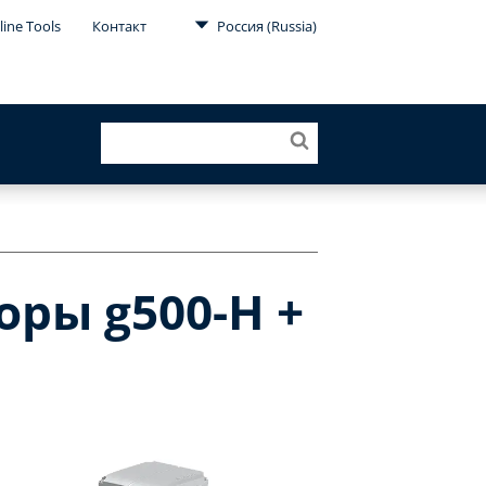
line Tools
Контакт
Россия (Russia)
ры g500-H +