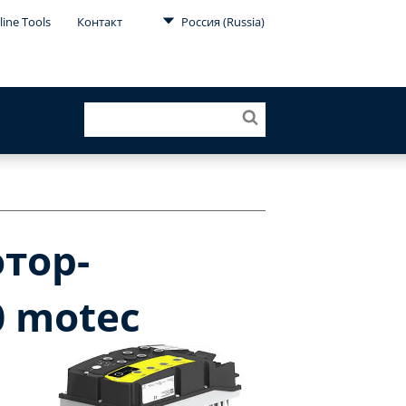
line Tools
Контакт
Россия (Russia)
тор-
0 motec