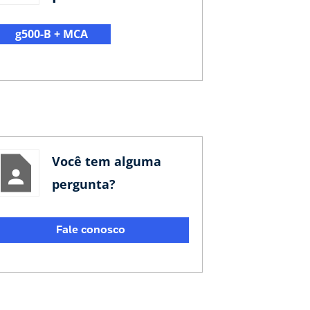
g500-B + MCA
Você tem alguma
pergunta?
Fale conosco