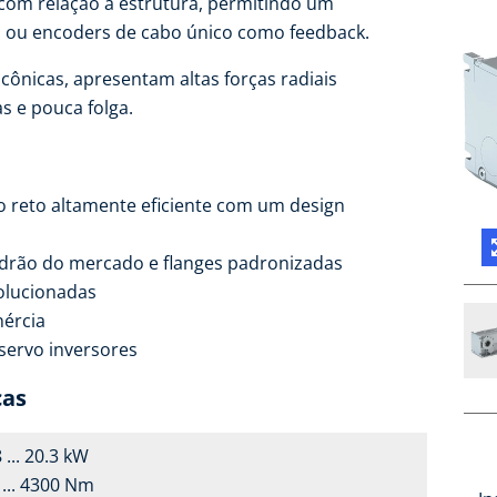
 com relação à estrutura, permitindo um
 ou encoders de cabo único como feedback.
ônicas, apresentam altas forças radiais
s e pouca folga.
 reto altamente eficiente com um design
drão do mercado e flanges padronizadas
olucionadas
ércia
ervo inversores
cas
 ... 20.3 kW
 ... 4300 Nm