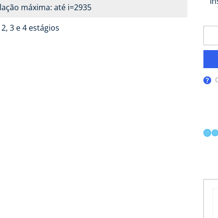
In
lação máxima: até i=2935
 2, 3 e 4 estágios