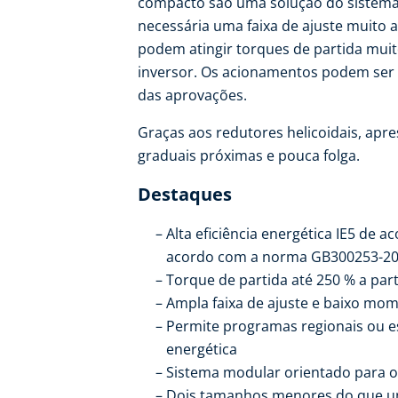
compacto são uma solução do sistema
necessária uma faixa de ajuste muito
podem atingir torques de partida mui
inversor. Os acionamentos podem ser
das aprovações.
Graças aos redutores helicoidais, apre
graduais próximas e pouca folga.
Destaques
Alta eficiência energética IE5 de 
acordo com a norma GB300253-2
Torque de partida até 250 % a par
Ampla faixa de ajuste e baixo mom
Permite programas regionais ou e
energética
Sistema modular orientado para o
Dois tamanhos menores do que um