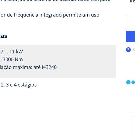
In
rsor de frequência integrado permite um uso
cas
37 ... 11 kW
... 3000 Nm
lação máxima: até i=3240
 2, 3 e 4 estágios