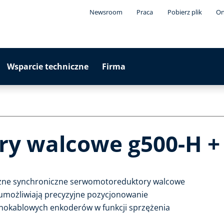
Newsroom
Praca
Pobierz plik
On
Wsparcie techniczne
Firma
ry walcowe g500-H +
czne synchroniczne serwomotoreduktory walcowe
a umożliwiają precyzyjne pozycjonowanie
nokablowych enkoderów w funkcji sprzężenia