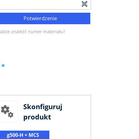
Potwierdzenie
Gdzie znaleźć numer materiału?
Skonfiguruj
produkt
g500-H + MCS