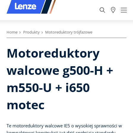
Home
Produkty
Motoreduktory trójfazowe
Motoreduktory
walcowe g500-H +
m550-U + i650
motec
Te motoreduktory walcowe IE5 o wysokiej sprawności w
kompaktowej konstrukcji już dziś spełniają standardy