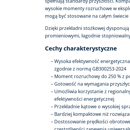
spełniają standardy przyszłości. Ko
wysokie momenty rozruchowe w eksploa
mogą być stosowane na całym świecie 
Dzięki przekładni stożkowej dysponują
promieniowymi, łagodnie stopniowalny
Cechy charakterystyczne
Wysoka efektywność energetyczna I
zgodnie z normą GB300253-2024
Moment rozruchowy do 250 % z p
Gotowość na wymagania przyszły
Umożliwia korzystanie z regional
efektywności energetycznej
Przekładnie kątowe o wysokiej sp
Bardziej kompaktowe niż rozwiąza
Dostosowanie prędkości obrotowe
częstotliwości zapewnia uniwersaln