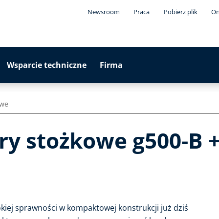
Newsroom
Praca
Pobierz plik
On
Wsparcie techniczne
Firma
owe
y stożkowe g500-B +
iej sprawności w kompaktowej konstrukcji już dziś