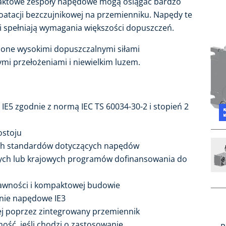
mpaktowe zespoły napędowe mogą osiągać bardzo
tacji bezczujnikowej na przemienniku. Napędy te
i spełniają wymagania większości dopuszczeń.
 one wysokimi dopuszczalnymi siłami
mi przełożeniami i niewielkim luzem.
E5 zgodnie z normą IEC TS 60034-30-2 i stopień 2
ostoju
ch standardów dotyczących napędów
nych lub krajowych programów dofinansowania do
rawności i kompaktowej budowie
nie napędowe IE3
j poprzez zintegrowany przemiennik
ość, jeśli chodzi o zastosowanie