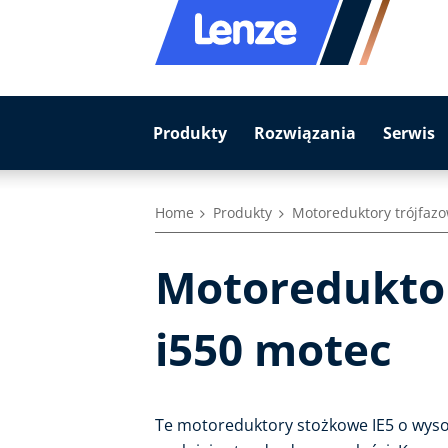
Produkty
Rozwiązania
Serwis
Home
Produkty
Motoreduktory trójfaz
Motoreduktor
i550 motec
Te motoreduktory stożkowe IE5 o wysok