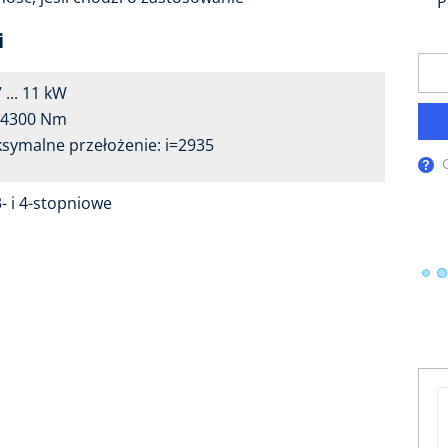
P
i
 ... 11 kW
.. 4300 Nm
symalne przełożenie: i=2935
3- i 4-stopniowe