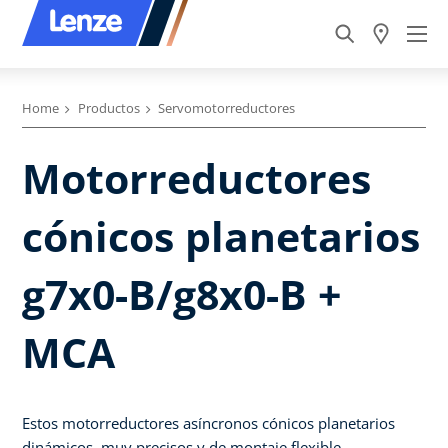
Home
Productos
Servomotorreductores
Motorreductores
cónicos planetarios
g7x0-B/g8x0-B +
MCA
Estos motorreductores asíncronos cónicos planetarios
dinámicos, muy precisos y de montaje flexible,