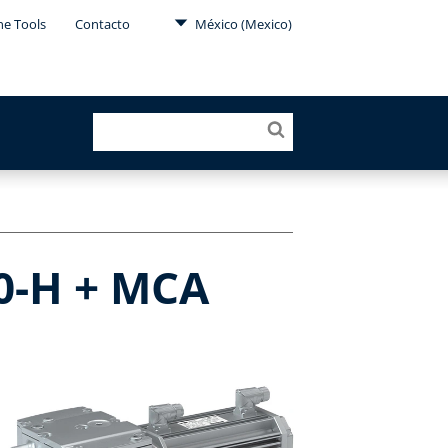
ne Tools
Contacto
México (Mexico)
00-H + MCA