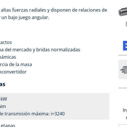
 altas fuerzas radiales y disponen de relaciones de
 un bajo juego angular.
pactos
ma del mercado y bridas normalizadas
inámicas
cia de la masa
oconvertidor
as
3 kW
 Nm
I
de transmisión máxima: i=3240
4 etapas