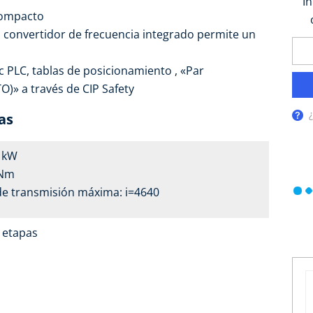
I
compacto
el convertidor de frecuencia integrado permite un
 PLC, tablas de posicionamiento , «Par
)» a través de CIP Safety
as
5 kW
 Nm
de transmisión máxima: i=4640
4 etapas