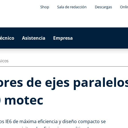
Shop
Sala de redacción
Descargas
Onli
técnico
Asistencia
Empresa
sicos
es de ejes paralelos
0 motec
os IE6 de máxima eficiencia y diseño compacto se