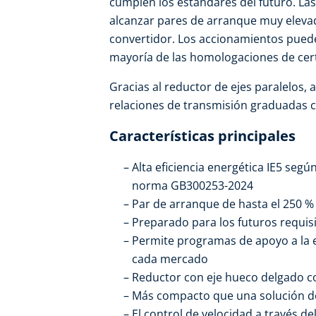
cumplen los estándares del futuro. L
alcanzar pares de arranque muy elevad
convertidor. Los accionamientos puede
mayoría de las homologaciones de cert
Gracias al reductor de ejes paralelos, 
relaciones de transmisión graduadas c
Características principales
Alta eficiencia energética IE5 segú
norma GB300253-2024
Par de arranque de hasta el 250 %
Preparado para los futuros requis
Permite programas de apoyo a la ef
cada mercado
Reductor con eje hueco delgado 
Más compacto que una solución d
El control de velocidad a través d