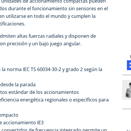
as unidades de accionamiento compactas pueden
os durante el funcionamiento sin sensores en el
n utilizarse en todo el mundo y cumplen la
ificaciones.
admiten altas fuerzas radiales y disponen de
on precisión y un bajo juego angular.
n la norma IEC TS 60034-30-2 y grado 2 según la
 desde la parada
itos estándar de los accionamientos
iciencia energética regionales o específicos para
compacto
e accionamiento IE3
el convertidor de frecuencia integrado permite un