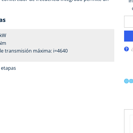
I
as
1 kW
 Nm
de transmisión máxima: i=4640
4 etapas