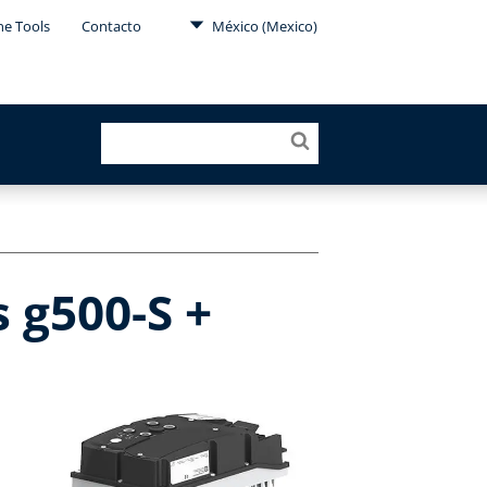
ne Tools
Contacto
México (Mexico)
 g500-S +