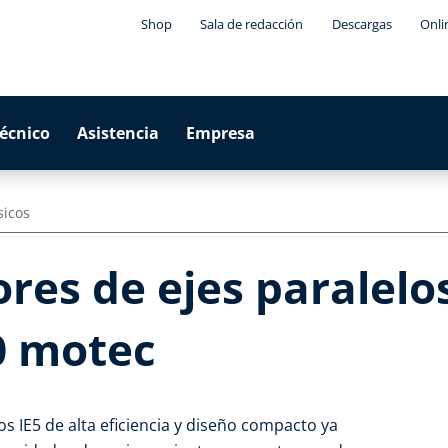
Shop
Sala de redacción
Descargas
Onli
técnico
Asistencia
Empresa
sicos
es de ejes paralelos
0 motec
s IE5 de alta eficiencia y diseño compacto ya