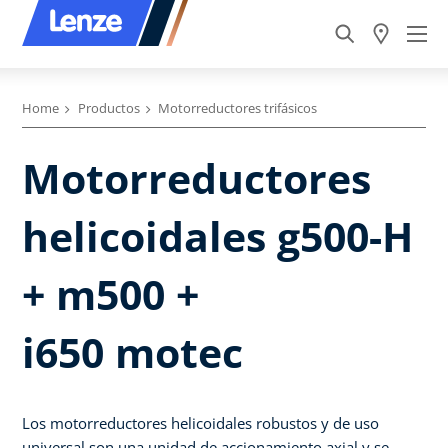
Home
Productos
Motorreductores trifásicos
Motorreductores
helicoidales g500-H
+ m500 +
i650 motec
Los motorreductores helicoidales robustos y de uso
universal son una unidad de accionamiento axial y se