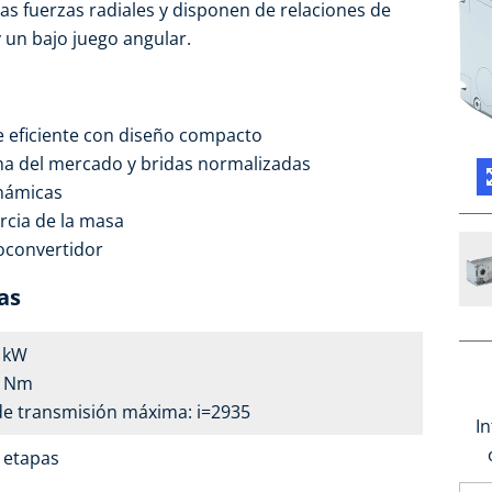
tas fuerzas radiales y disponen de relaciones de
 un bajo juego angular.
 eficiente con diseño compacto
ma del mercado y bridas normalizadas
inámicas
cia de la masa
oconvertidor
as
3 kW
0 Nm
de transmisión máxima: i=2935
I
4 etapas