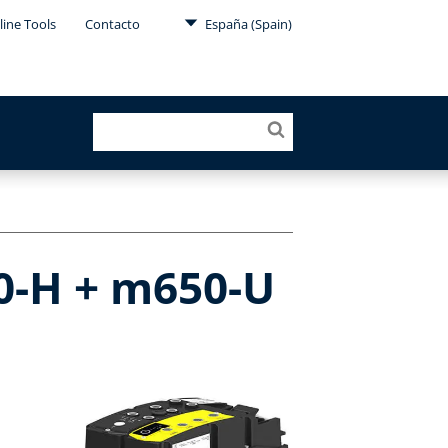
line Tools
Contacto
España (Spain)
0-H + m650-U