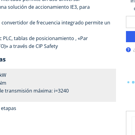
I
a solución de accionamiento IE3, para
el convertidor de frecuencia integrado permite un
 PLC, tablas de posicionamiento , «Par
)» a través de CIP Safety
as
2 kW
 Nm
de transmisión máxima: i=3240
4 etapas