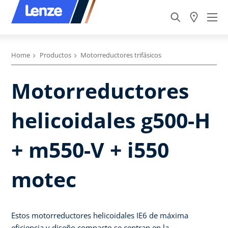
Home
Productos
Motorreductores trifásicos
Motorreductores
helicoidales g500-H
+ m550-V + i550
motec
Estos motorreductores helicoidales IE6 de máxima
eficiencia y diseño compacto se centran en la