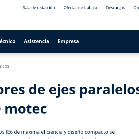
Sala de redacción
Ofertas de trabajo
Descargas
On
técnico
Asistencia
Empresa
sicos
es de ejes paralelos
0 motec
os IE6 de máxima eficiencia y diseño compacto se