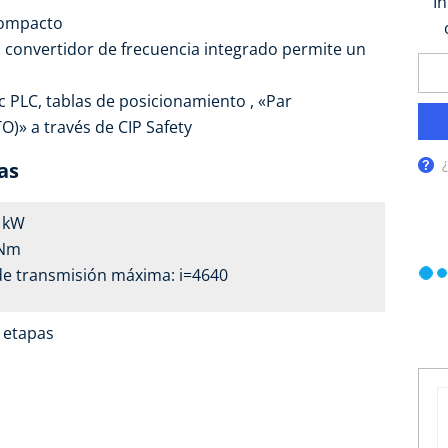
I
compacto
el convertidor de frecuencia integrado permite un
 PLC, tablas de posicionamiento , «Par
)» a través de CIP Safety
as
5 kW
 Nm
de transmisión máxima: i=4640
4 etapas