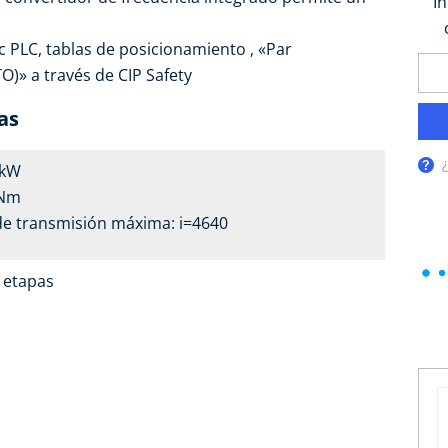
I
 PLC, tablas de posicionamiento , «Par
)» a través de CIP Safety
as
1 kW
 Nm
de transmisión máxima: i=4640
4 etapas