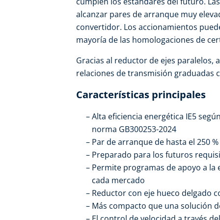
cumplen los estándares del futuro. L
alcanzar pares de arranque muy elevad
convertidor. Los accionamientos puede
mayoría de las homologaciones de cert
Gracias al reductor de ejes paralelos, 
relaciones de transmisión graduadas c
Características principales
Alta eficiencia energética IE5 segú
norma GB300253-2024
Par de arranque de hasta el 250 %
Preparado para los futuros requis
Permite programas de apoyo a la ef
cada mercado
Reductor con eje hueco delgado 
Más compacto que una solución d
El control de velocidad a través d