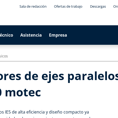
Sala de redacción
Ofertas de trabajo
Descargas
On
técnico
Asistencia
Empresa
sicos
es de ejes paralelos
0 motec
s IE5 de alta eficiencia y diseño compacto ya