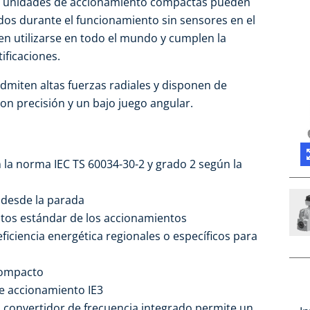
as unidades de accionamiento compactas pueden
os durante el funcionamiento sin sensores en el
n utilizarse en todo el mundo y cumplen la
ificaciones.
admiten altas fuerzas radiales y disponen de
on precisión y un bajo juego angular.
n la norma IEC TS 60034-30-2 y grado 2 según la
 desde la parada
itos estándar de los accionamientos
iciencia energética regionales o específicos para
compacto
e accionamiento IE3
el convertidor de frecuencia integrado permite un