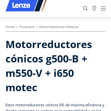
Home
Productos
Motorreductores trifásicos
Motorreductores
cónicos g500-B +
m550-V + i650
motec
Estos motorreductores cónicos IE6 de máxima eficiencia y
diseño compacto se centran en la sostenibilidad y en los